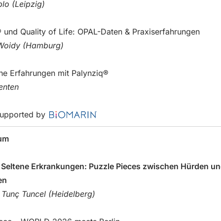
lo (Leipzig)
 und Quality of Life: OPAL-Daten & Praxiserfahrungen
Woidy (Hamburg)
he Erfahrungen mit Palynziq®
enten
 supported by
um
t Seltene Erkrankungen: Puzzle Pieces zwischen Hürden u
en
i Tunç Tuncel (Heidelberg)