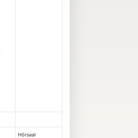
e
Hörsaal