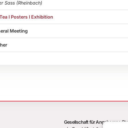
er Sass (Rheinbach)
Tea I Posters I Exhibition
eral Meeting
ther
Gesellschaft für Angeborene St