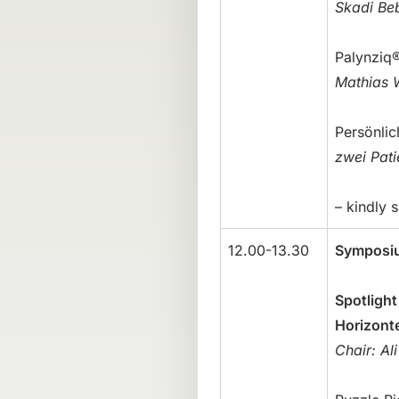
Skadi Beb
Palynziq®
Mathias 
Persönlic
zwei Pati
– kindly
12.00-13.30
Symposi
Spotligh
Horizont
Chair: Al