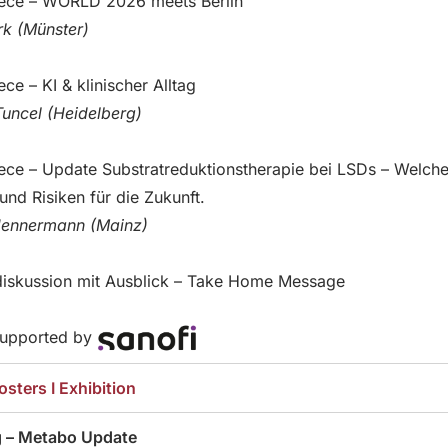
iece – WORLD 2026 meets Berlin
rk (Münster)
ece – KI & klinischer Alltag
Tuncel (Heidelberg)
ece – Update Substratreduktionstherapie bei LSDs – Welch
nd Risiken für die Zukunft.
 Hennermann (Mainz)
iskussion mit Ausblick – Take Home Message
 supported by
osters I Exhibition
g – Metabo Update