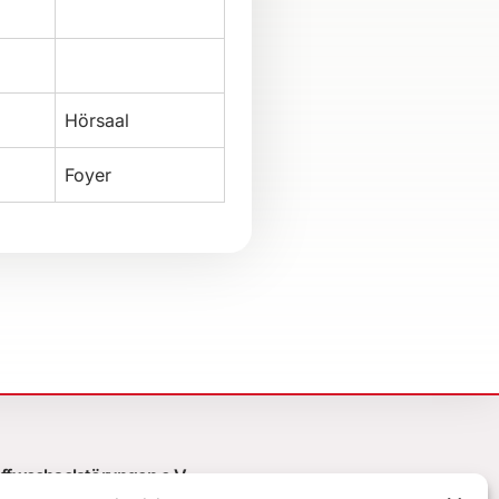
Hörsaal
Foyer
offwechselstörungen e.V.