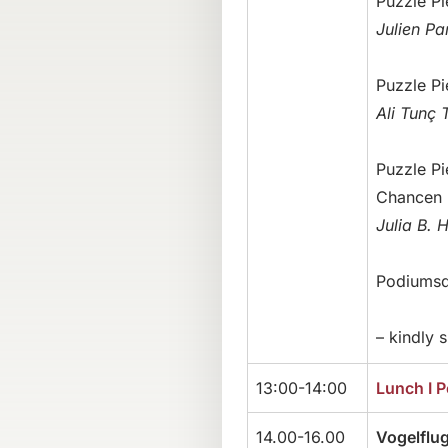
Puzzle P
Julien Pa
Puzzle Pi
Ali Tunç 
Puzzle Pi
Chancen u
Julia B.
Podiumsd
– kindly
13:00-14:00
Lunch I P
14.00-16.00
Vogelflu