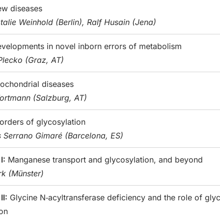
ew diseases
talie Weinhold (Berlin), Ralf Husain (Jena)
velopments in novel inborn errors of metabolism
Plecko (Graz, AT)
ochondrial diseases
ortmann (Salzburg, AT)
orders of glycosylation
 Serrano Gimaré (Barcelona, ES)
I:
Manganese transport and glycosylation, and beyond
rk (Münster)
II:
Glycine N‑acyltransferase deficiency and the role of gly
on