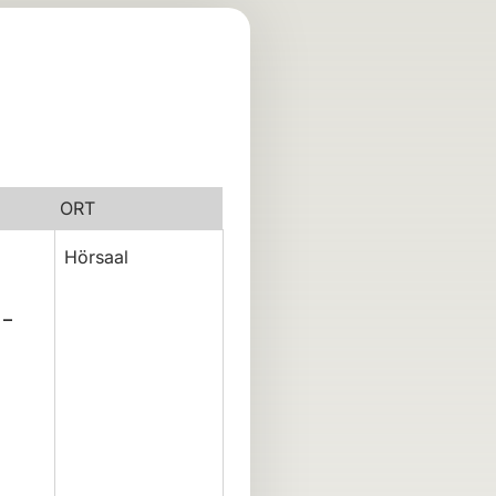
ORT
Hörsaal
 –