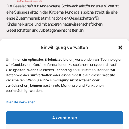
Die Gesellschaft für Angeborene Stoffwechselstörungen e.V. vertritt
eine Subspezialität in der Kinderheilkunde; als solche strebt sie eine
enge Zusammenarbeit mit nationalen Gesellschaften für
Kinderheilkunde und mit anderen naturwissenschaftlichen
Gesellschaften und Arbeitsgemeinschaften an.
Einwilligung verwalten
Gesellschaft für Angeborene Stoffwechselstörungen e.V.
c/o Geschäftsstelle der Deutschen Gesellschaft für Kinder- und
Um Ihnen ein optimales Erlebnis zu bieten, verwenden wir Technologien
wie Cookies, um Geräteinformationen zu speichern und/oder darauf
Jugendmedizin e.V. (DGKJ)
zuzugreifen. Wenn Sie diesen Technologien zustimmen, können wir
Chausseestr. 128/129
Daten wie das Surfverhalten oder eindeutige IDs auf dieser Website
10115 Berlin
verarbeiten. Wenn Sie Ihre Einwilligung nicht erteilen oder
zurückziehen, können bestimmte Merkmale und Funktionen
office@gfas.de
beeinträchtigt werden.
+43 512 890438 700
Dienste verwalten
Akzeptieren