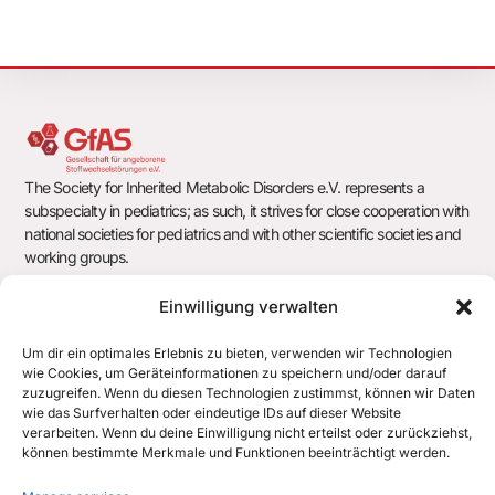
s
N
a
v
i
The Society for Inherited Metabolic Disorders e.V. represents a
subspecialty in pediatrics; as such, it strives for close cooperation with
g
national societies for pediatrics and with other scientific societies and
working groups.
a
t
Einwilligung verwalten
i
Society for Inherited Metabolic Disorders e.V.
Um dir ein optimales Erlebnis zu bieten, verwenden wir Technologien
c/o Office of the German Society for Pediatrics and Adolescent
wie Cookies, um Geräteinformationen zu speichern und/oder darauf
o
Medicine e.V. (DGKJ)
zuzugreifen. Wenn du diesen Technologien zustimmst, können wir Daten
wie das Surfverhalten oder eindeutige IDs auf dieser Website
Chausseestr. 128/129
n
verarbeiten. Wenn du deine Einwilligung nicht erteilst oder zurückziehst,
10115 Berlin
können bestimmte Merkmale und Funktionen beeinträchtigt werden.
office@gfas.de