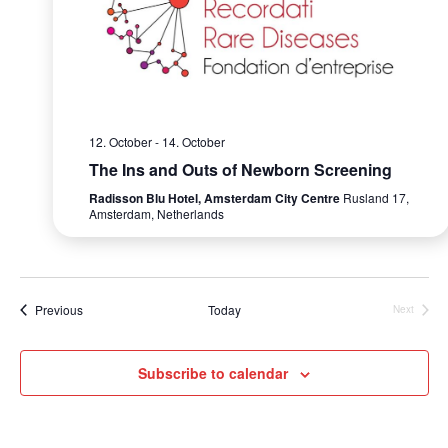
e
S
a
w
e
t
s
e
a
N
.
r
a
12. October
-
14. October
c
v
The Ins and Outs of Newborn Screening
i
h
Radisson Blu Hotel, Amsterdam City Centre
Rusland 17,
g
Amsterdam, Netherlands
a
a
n
t
d
i
Events
Previous
Today
Next
Events
V
o
n
i
Subscribe to calendar
e
w