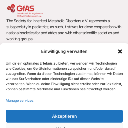
The Society for Inherited Metabolic Disorders e.V. represents a
subspecialty in pediatrics; as such, it strives for close cooperation with
national societies for pediatrics and with other scientific societies and
working groups.
Einwilligung verwalten
Society for Inherited Metabolic Disorders e.V.
Um dir ein optimales Erlebnis zu bieten, verwenden wir Technologien
c/o Office of the German Society for Pediatrics and Adolescent
wie Cookies, um Geräteinformationen zu speichern und/oder darauf
Medicine e.V. (DGKJ)
zuzugreifen. Wenn du diesen Technologien zustimmst, können wir Daten
wie das Surfverhalten oder eindeutige IDs auf dieser Website
Chausseestr. 128/129
verarbeiten. Wenn du deine Einwilligung nicht erteilst oder zurückziehst,
10115 Berlin
können bestimmte Merkmale und Funktionen beeinträchtigt werden.
office@gfas.de
Manage services
+43 512 890438 700
Akzeptieren