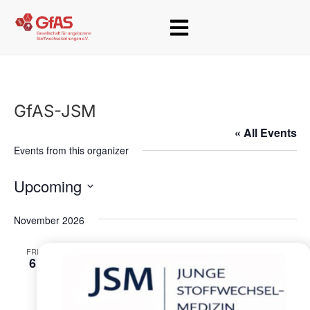
GfAS-JSM
« All Events
Events from this organizer
Upcoming
S
November 2026
e
l
FRI
6
e
c
t