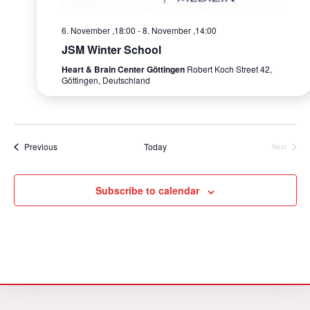
d
6. November ,18:00
-
8. November ,14:00
a
JSM Winter School
t
Heart & Brain Center Göttingen
Robert Koch Street 42,
e
Göttingen, Deutschland
.
Events
Previous
Today
Next
Events
Subscribe to calendar