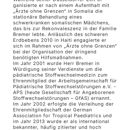
ganisierte er nach einem Aufenthalt mit
„Ärzte ohne Grenzen“ in Somalia die
stationäre Behandlung eines
schwerkranken somalischen Mädchens,
das bis zur Rekonvaleszenz in der Familie
Bremer lebte. Anlässlich des schweren
Erdbebens 2010 in Haiti engagierte er
sich im Rahmen von „Ärzte ohne Gren­zen“
bei der Organisation der dringend
benötigten Hilfs­maßnahmen.
Im Jahr 2001 wurde Herr Bremer in
Würdigung seiner Verdienste um die
pädiatrische Stoff­wech­selmedizin zum
Ehrenmitglied der Arbeitsgemeinschaft für
Pädiatrische Stoffwechselstörungen e.V. -
APS (heute Gesellschaft für Angeborenen
Stoffwechselstörungen – GfAS) ernannt.
Im Jahr 2002 erfolgte die Ver­leihung der
Ehrenmitgliedschaft der German
Association for Tropical Paediatrics und
im Jahr 2013 wurde er als international
bekannter, häufig zitierter und hoch