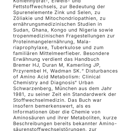
Kohlenhydrat-, Eiweiß- und
Fettstoffwechsels, zur Bedeutung der
Spu­renelemente Zink und Selen, zu
Zöliakie und Mitochondriopathien, zu
ernährungsmedizinischen Stu­dien in
Sudan, Ghana, Kongo und Nigeria sowie
tropenmedizinischen Fragestellungen zur
Proteinmangeler­nährung, Mala­
riaprophylaxe, Tuberkulose und zum
familiären Mittelmeerfieber. Besondere
Erwäh­nung verdient das Hand­buch
Bremer HJ, Duran M, Kamerling JP,
Przyrembel H, Wadman SK.“ Disturbances
of Amino Acid Meta­bolism: Clinical
Chemistry and Diagnosis“ Urban
Schwarzenberg, München aus dem Jahr
1981, zu seiner Zeit ein Standardwerk der
Stoffwechselmedizin. Das Buch war
insofern bemerkenswert, als es
Informationen über die Chemie von
Aminosäuren und ihrer Metaboliten, kurze
Beschreibungen bereits bekannter Amino­
säurenstoffwechselstörungen, zur