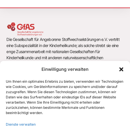
Die Gesellschaft für Angeborene Stoffwechselstörungen e.V. vertritt
eine Subspezialität in der Kinderheilkunde; als solche strebt sie eine
enge Zusammenarbeit mit nationalen Gesellschaften für
Kinderheilkunde und mit anderen naturwissenschaftlichen
Gesellschaften und Arbeitsgemeinschaften an.
Einwilligung verwalten
Um Ihnen ein optimales Erlebnis zu bieten, verwenden wir Technologien
wie Cookies, um Geräteinformationen zu speichern und/oder darauf
Gesellschaft für Angeborene Stoffwechselstörungen e.V.
zuzugreifen. Wenn Sie diesen Technologien zustimmen, können wir
c/o Geschäftsstelle der Deutschen Gesellschaft für Kinder- und
Daten wie das Surfverhalten oder eindeutige IDs auf dieser Website
Jugendmedizin e.V. (DGKJ)
verarbeiten. Wenn Sie Ihre Einwilligung nicht erteilen oder
Chausseestr. 128/129
zurückziehen, können bestimmte Merkmale und Funktionen
10115 Berlin
beeinträchtigt werden.
office@gfas.de
Dienste verwalten
+43 512 890438 700