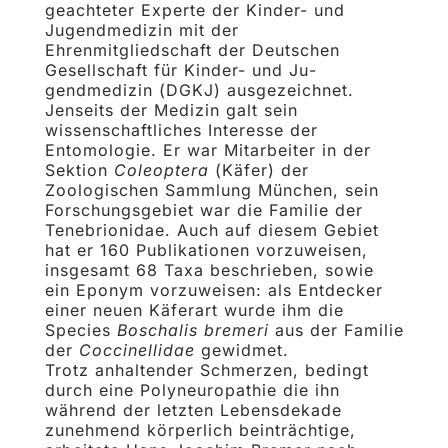
geachteter Experte der Kinder- und
Jugendmedizin mit der
Ehrenmitgliedschaft der Deutschen
Gesellschaft für Kinder- und Ju­
gendmedizin (DGKJ) ausgezeichnet.
Jenseits der Medizin galt sein
wissenschaftliches Interesse der
Entomologie. Er war Mitarbeiter in der
Sek­tion
Coleoptera
(Käfer) der
Zoologischen Sammlung München, sein
Forschungsgebiet war die Fa­milie der
Tenebrionidae. Auch auf diesem Gebiet
hat er 160 Publikationen vorzuweisen,
insgesamt 68 Taxa beschrie­ben, sowie
ein Eponym vorzuweisen: als Entdecker
einer neuen Käferart wurde ihm die
Species
Boschalis bremeri
aus der Familie
der
Coccinellidae
gewidmet.
Trotz anhaltender Schmerzen, bedingt
durch eine Polyneuropathie die ihn
während der letzten Le­bensde­kade
zunehmend körperlich beinträchtige,