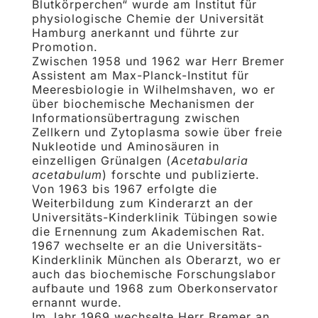
Blutkörperchen“ wurde am Institut für
physiologische Chemie der Universität
Hamburg anerkannt und führte zur
Promotion.
Zwischen 1958 und 1962 war Herr Bremer
Assistent am Max-Planck-Institut für
Meeresbiologie in Wilhelms­haven, wo er
über biochemische Mechanismen der
Informationsübertragung zwischen
Zellkern und Zytoplasma sowie über freie
Nukleotide und Aminosäuren in
einzelligen Grünalgen (
Acetabularia
aceta­bulum
) forschte und publizierte.
Von 1963 bis 1967 erfolgte die
Weiterbildung zum Kinderarzt an der
Universitäts-Kinderklinik Tübingen sowie
die Ernennung zum Akademischen Rat.
1967 wechselte er an die Universitäts-
Kinderklinik München als Oberarzt, wo er
auch das biochemische Forschungslabor
aufbaute und 1968 zum Oberkonservator
er­nannt wurde.
Im Jahr 1969 wechselte Herr Bremer an