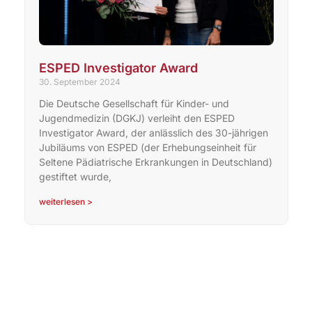
ESPED Investigator Award
30. September 2024
Die Deutsche Gesellschaft für Kinder- und
Jugendmedizin (DGKJ) verleiht den ESPED
Investigator Award, der anlässlich des 30-jährigen
Jubiläums von ESPED (der ​​​​​Erhebungseinheit für
Seltene Pädiatrische Erkrankungen in Deutschland)
gestiftet wurde,
weiterlesen >