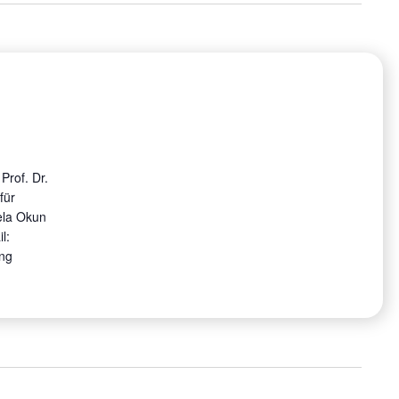
Prof. Dr.
ür
ela Okun
l:
ng