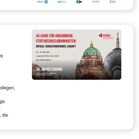
ny
ollegen,
ge.
r
, die