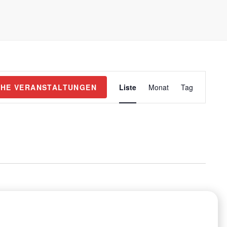
V
HE VERANSTALTUNGEN
Liste
Monat
Tag
e
r
a
n
s
t
a
l
t