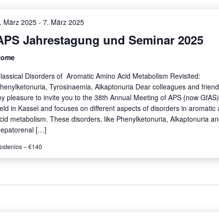
. März 2025
-
7. März 2025
APS Jahrestagung und Seminar 2025
Home
lassical Disorders of Aromatic Amino Acid Metabolism Revisited:
henylketonuria, Tyrosinaemia, Alkaptonuria Dear colleagues and friends,
y pleasure to invite you to the 38th Annual Meeting of APS (now GfAS)
eld in Kassel and focuses on different aspects of disorders in aromatic
cid metabolism. These disorders, like Phenylketonuria, Alkaptonuria a
epatorenal […]
ostenlos – €140