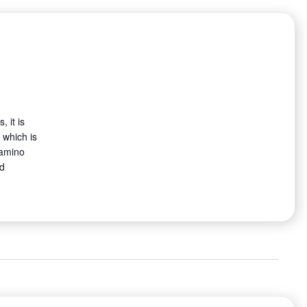
 it is
 which is
 amino
nd