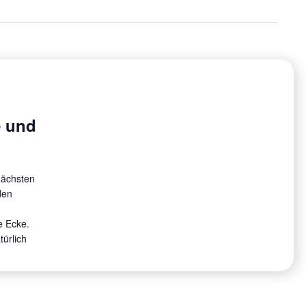
e und
nächsten
den
e Ecke.
ürlich