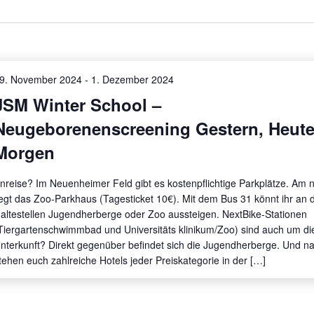
9. November 2024
-
1. Dezember 2024
JSM Winter School –
Neugeborenenscreening Gestern, Heut
Morgen
nreise? Im Neuenheimer Feld gibt es kostenpflichtige Parkplätze. Am 
iegt das Zoo-Parkhaus (Tagesticket 10€). Mit dem Bus 31 könnt ihr an 
altestellen Jugendherberge oder Zoo aussteigen. NextBike-Stationen
Tiergartenschwimmbad und Universitäts­ klinikum/Zoo) sind auch um di
nterkunft? Direkt gegenüber befindet sich die Jugendherberge. Und nat
tehen euch zahlreiche Hotels jeder Preiskategorie in der […]