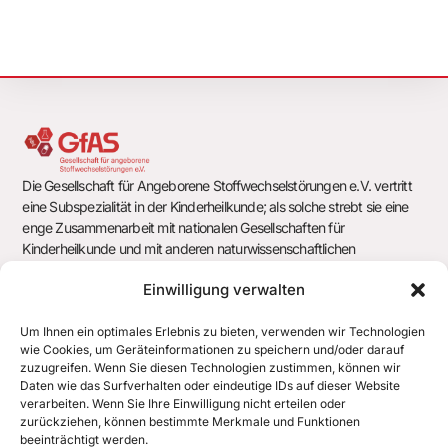
Die Gesellschaft für Angeborene Stoffwechselstörungen e.V. vertritt
eine Subspezialität in der Kinderheilkunde; als solche strebt sie eine
enge Zusammenarbeit mit nationalen Gesellschaften für
Kinderheilkunde und mit anderen naturwissenschaftlichen
Gesellschaften und Arbeitsgemeinschaften an.
Einwilligung verwalten
Um Ihnen ein optimales Erlebnis zu bieten, verwenden wir Technologien
wie Cookies, um Geräteinformationen zu speichern und/oder darauf
Gesellschaft für Angeborene Stoffwechselstörungen e.V.
zuzugreifen. Wenn Sie diesen Technologien zustimmen, können wir
c/o Geschäftsstelle der Deutschen Gesellschaft für Kinder- und
Daten wie das Surfverhalten oder eindeutige IDs auf dieser Website
Jugendmedizin e.V. (DGKJ)
verarbeiten. Wenn Sie Ihre Einwilligung nicht erteilen oder
Chausseestr. 128/129
zurückziehen, können bestimmte Merkmale und Funktionen
10115 Berlin
beeinträchtigt werden.