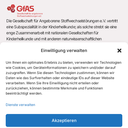
n
e
c
s
n
h
t
-
Die Gesellschaft für Angeborene Stoffwechselstörungen e.V. vertritt
eine Subspezialität in der Kinderheilkunde; als solche strebt sie eine
e
N
a
enge Zusammenarbeit mit nationalen Gesellschaften für
u
a
Kinderheilkunde und mit anderen naturwissenschaftlichen
l
Gesellschaften und Arbeitsgemeinschaften an.
v
n
Einwilligung verwalten
t
i
d
u
Um Ihnen ein optimales Erlebnis zu bieten, verwenden wir Technologien
g
wie Cookies, um Geräteinformationen zu speichern und/oder darauf
Gesellschaft für Angeborene Stoffwechselstörungen e.V.
A
n
a
zuzugreifen. Wenn Sie diesen Technologien zustimmen, können wir
c/o Geschäftsstelle der Deutschen Gesellschaft für Kinder- und
Daten wie das Surfverhalten oder eindeutige IDs auf dieser Website
n
Jugendmedizin e.V. (DGKJ)
t
g
verarbeiten. Wenn Sie Ihre Einwilligung nicht erteilen oder
Chausseestr. 128/129
zurückziehen, können bestimmte Merkmale und Funktionen
s
i
10115 Berlin
e
beeinträchtigt werden.
o
i
n
office@gfas.de
Dienste verwalten
n
+43 512 890438 700
c
Akzeptieren
h