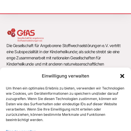
Die Gesellschaft für Angeborene Stoffwechselstörungen e.V. vertritt
eine Subspezialität in der Kinderheilkunde; als solche strebt sie eine
enge Zusammenarbeit mit nationalen Gesellschaften für
Kinderheilkunde und mit anderen naturwissenschaftlichen
Gesellschaften und Arbeitsgemeinschaften an.
Einwilligung verwalten
Um Ihnen ein optimales Erlebnis zu bieten, verwenden wir Technologien
wie Cookies, um Geräteinformationen zu speichern und/oder darauf
Gesellschaft für Angeborene Stoffwechselstörungen e.V.
zuzugreifen. Wenn Sie diesen Technologien zustimmen, können wir
c/o Geschäftsstelle der Deutschen Gesellschaft für Kinder- und
Daten wie das Surfverhalten oder eindeutige IDs auf dieser Website
Jugendmedizin e.V. (DGKJ)
verarbeiten. Wenn Sie Ihre Einwilligung nicht erteilen oder
Chausseestr. 128/129
zurückziehen, können bestimmte Merkmale und Funktionen
10115 Berlin
beeinträchtigt werden.
office@gfas.de