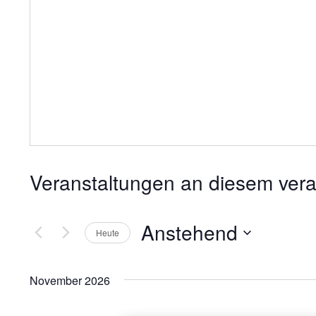
Veranstaltungen an diesem vera
Anstehend
Heute
D
a
November 2026
t