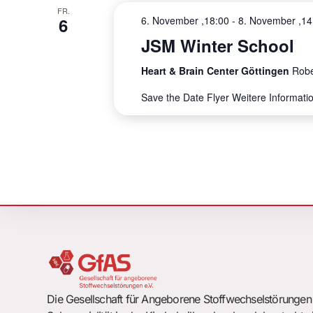
u
FR.
6
6. November ,18:00
-
8. November ,14
m
JSM Winter School
w
Heart & Brain Center Göttingen
Robe
ä
h
Save the Date Flyer Weitere Informat
l
e
n
.
Die Gesellschaft für Angeborene Stoffwechselstörungen e.