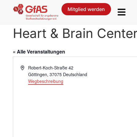
Mitglied werden
Heart & Brain Cente
« Alle Veranstaltungen
A
Robert-Koch-Straße 42
d
Göttingen
,
37075
Deutschland
r
Wegbeschreibung
e
s
s
e