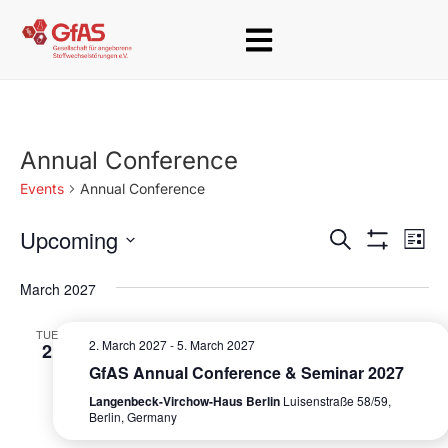
Annual Conference
Events
Annual Conference
Upcoming
E
E
S
L
e
S
v
i
S
v
H
a
s
March 2027
O
e
e
r
W
e
t
c
F
l
n
TUE
h
I
n
2. March 2027
-
5. March 2027
2
e
L
t
T
GfAS Annual Conference & Seminar 2027
t
c
E
V
Langenbeck-Virchow-Haus Berlin
Luisenstraße 58/59,
R
t
s
i
Berlin, Germany
S
d