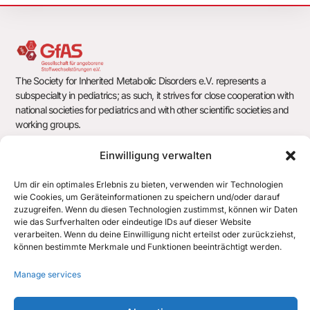
s
N
a
The Society for Inherited Metabolic Disorders e.V. represents a
v
subspecialty in pediatrics; as such, it strives for close cooperation with
national societies for pediatrics and with other scientific societies and
i
working groups.
g
Einwilligung verwalten
a
Society for Inherited Metabolic Disorders e.V.
Um dir ein optimales Erlebnis zu bieten, verwenden wir Technologien
t
c/o Office of the German Society for Pediatrics and Adolescent
wie Cookies, um Geräteinformationen zu speichern und/oder darauf
Medicine e.V. (DGKJ)
zuzugreifen. Wenn du diesen Technologien zustimmst, können wir Daten
i
wie das Surfverhalten oder eindeutige IDs auf dieser Website
Chausseestr. 128/129
verarbeiten. Wenn du deine Einwilligung nicht erteilst oder zurückziehst,
10115 Berlin
o
können bestimmte Merkmale und Funktionen beeinträchtigt werden.
n
office@gfas.de
Manage services
+43 512 890438 700