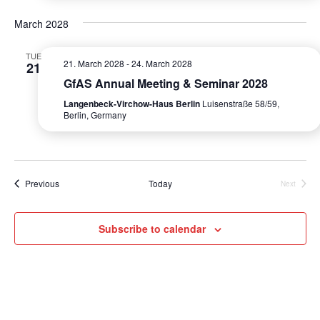
e
S
a
w
March 2028
e
t
s
e
a
TUE
N
21. March 2028
-
24. March 2028
21
.
r
GfAS Annual Meeting & Seminar 2028
a
Langenbeck-Virchow-Haus Berlin
Luisenstraße 58/59,
c
v
Berlin, Germany
i
h
g
a
a
n
Events
Previous
Today
Next
t
Events
d
i
Subscribe to calendar
V
o
n
i
e
w