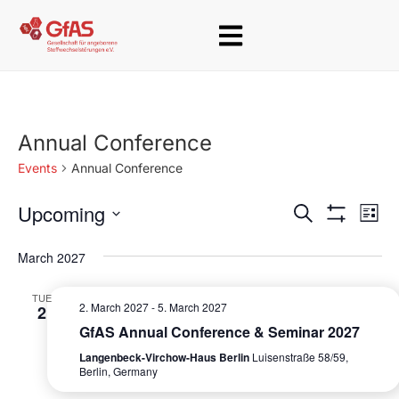
Annual Conference
Events
Annual Conference
Upcoming
E
E
S
L
e
S
v
i
S
v
H
a
s
March 2027
O
e
e
r
W
e
t
c
F
l
n
TUE
h
I
n
2. March 2027
-
5. March 2027
2
e
L
t
T
GfAS Annual Conference & Seminar 2027
t
c
E
V
Langenbeck-Virchow-Haus Berlin
Luisenstraße 58/59,
R
t
s
i
Berlin, Germany
S
d