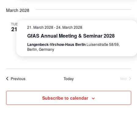
e
S
a
w
March 2028
e
t
s
e
a
TUE
N
21. March 2028
-
24. March 2028
21
.
r
GfAS Annual Meeting & Seminar 2028
a
Langenbeck-Virchow-Haus Berlin
Luisenstraße 58/59,
c
v
Berlin, Germany
i
h
g
a
a
n
Events
Previous
Today
Next
t
Events
d
i
Subscribe to calendar
V
o
n
i
e
w