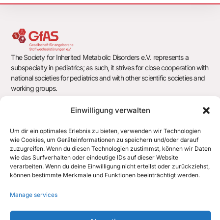
s
N
a
The Society for Inherited Metabolic Disorders e.V. represents a
v
subspecialty in pediatrics; as such, it strives for close cooperation with
national societies for pediatrics and with other scientific societies and
i
working groups.
g
Einwilligung verwalten
a
Society for Inherited Metabolic Disorders e.V.
Um dir ein optimales Erlebnis zu bieten, verwenden wir Technologien
t
c/o Office of the German Society for Pediatrics and Adolescent
wie Cookies, um Geräteinformationen zu speichern und/oder darauf
Medicine e.V. (DGKJ)
zuzugreifen. Wenn du diesen Technologien zustimmst, können wir Daten
i
wie das Surfverhalten oder eindeutige IDs auf dieser Website
Chausseestr. 128/129
verarbeiten. Wenn du deine Einwilligung nicht erteilst oder zurückziehst,
10115 Berlin
o
können bestimmte Merkmale und Funktionen beeinträchtigt werden.
n
office@gfas.de
Manage services
+43 512 890438 700