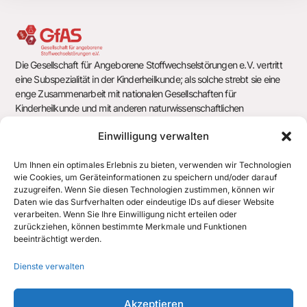
Die Gesellschaft für Angeborene Stoffwechselstörungen e.V. vertritt
eine Subspezialität in der Kinderheilkunde; als solche strebt sie eine
enge Zusammenarbeit mit nationalen Gesellschaften für
Kinderheilkunde und mit anderen naturwissenschaftlichen
Gesellschaften und Arbeitsgemeinschaften an.
Einwilligung verwalten
Um Ihnen ein optimales Erlebnis zu bieten, verwenden wir Technologien
wie Cookies, um Geräteinformationen zu speichern und/oder darauf
Gesellschaft für Angeborene Stoffwechselstörungen e.V.
zuzugreifen. Wenn Sie diesen Technologien zustimmen, können wir
c/o Geschäftsstelle der Deutschen Gesellschaft für Kinder- und
Daten wie das Surfverhalten oder eindeutige IDs auf dieser Website
Jugendmedizin e.V. (DGKJ)
verarbeiten. Wenn Sie Ihre Einwilligung nicht erteilen oder
Chausseestr. 128/129
zurückziehen, können bestimmte Merkmale und Funktionen
10115 Berlin
beeinträchtigt werden.
office@gfas.de
Dienste verwalten
+43 512 890438 700
Akzeptieren